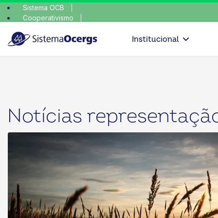
Sistema OCB
Cooperativismo
escolha consciente, es
SomosCoop
Institucional
Notícias representaçã