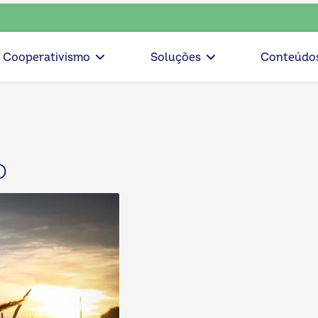
colha o coop • escolha consciente, escolha o coop • escolha
Cooperativismo
Soluções
Conteúdo
o