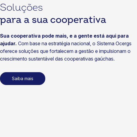
29/07/2026
Soluções
Notícias
para a sua cooperativa
Cotrijal fortalece diálogo com associados no Café com o
Presidente
Sua cooperativa pode mais, e a gente está aqui para
22/07/2026
ajudar.
Com base na estratégia nacional, o Sistema Ocergs
Notícias
oferece soluções que fortalecem a gestão e impulsionam o
Cooperativas vão ampliar acesso a seguros no Brasil
crescimento sustentável das cooperativas gaúchas.
15/07/2026
Notícias
Saiba mais
Coasa fortalece sustentabilidade com energia renovável
certificada
15/07/2026
Notícias
SomosCoop na TV, inovação nos negócios e foco em
gestão: tudo o que aconteceu no cooperativismo gaúcho
em junho
14/07/2026