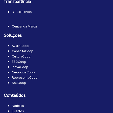
Transparência
SESCOOP/RS
Central da Marca
Soluções
AvaliaCoop
CapacitaCoop
CulturaCoop
ESGCoop
InovaCoop
NegóciosCoop
RepresentaCoop
SouCoop
Conteúdos
Notícias
Eventos