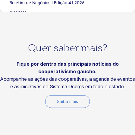
Boletim de Negócios I Edição 4 I 2026
31/07/2026
Artigos
Seis livros para fortalecer sua visão sobre cooperativismo
29/07/2026
Quer saber mais?
Notícias
Visitas do Time de Soluções fortalecem a
competitividade das cooperativas
Fique por dentro das principais notícias do
cooperativismo gaúcho.
29/07/2026
Acompanhe as ações das cooperativas, a agenda de eventos
Notícias
e as iniciativas do Sistema Ocergs em todo o estado.
Fundo Social da Certaja Energia fortalece projetos que
transformam comunidades
Saiba mais
29/07/2026
Notícias
Cotrirosa reforça compromisso ambiental com energia
100% renovável