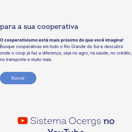
Cooperativismo: agenda voltada a negócios
07/07/2026
para a sua cooperativa
Notícias
Cooperativas iniciam obras da Soli3 e ampliam valor à
soja gaúcha
O cooperativismo está mais próximo do que você imagina!
Busque cooperativas em todo o Rio Grande do Sul e descubra
03/07/2026
onde o coop já faz a diferença, seja no agro, na saúde, no crédito,
no transporte e muito mais.
Buscar
Sistema Ocergs
no