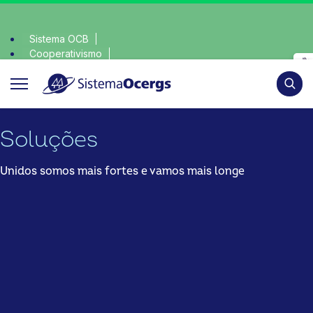
Sistema OCB
Cooperativismo
nsciente, escolha o coop • escolha consciente, escolha o co
SomosCoop
Pesqui
Soluções
Unidos somos mais fortes e vamos mais longe