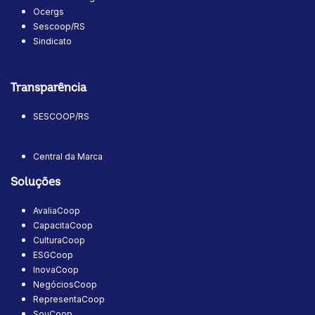
Ocergs
Sescoop/RS
Sindicato
Transparência
SESCOOP/RS
Central da Marca
Soluções
AvaliaCoop
CapacitaCoop
CulturaCoop
ESGCoop
InovaCoop
NegóciosCoop
RepresentaCoop
SouCoop