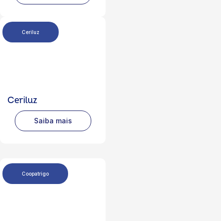
Ceriluz
Ceriluz
Saiba mais
Coopatrigo