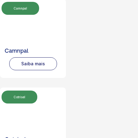
Camnpal
Camnpal
Saiba mais
Cotrisel