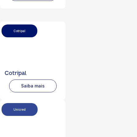
Cotripal
Cotripal
Saiba mais
Unicred