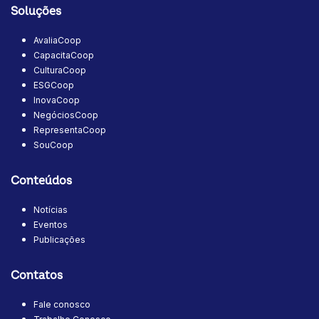
Soluções
AvaliaCoop
CapacitaCoop
CulturaCoop
ESGCoop
InovaCoop
NegóciosCoop
RepresentaCoop
SouCoop
Conteúdos
Notícias
Eventos
Publicações
Contatos
Fale conosco