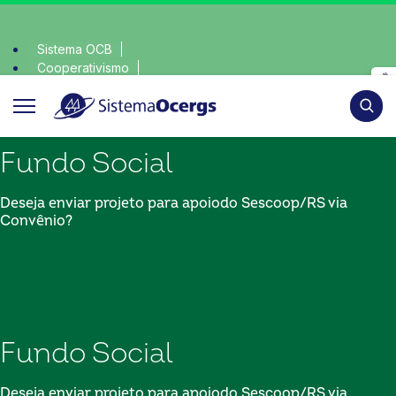
Sistema OCB
Cooperativismo
onsciente, escolha o coop • escolha consciente, escolha o co
SomosCoop
Pesqui
Fundo Social
Deseja enviar projeto para apoiodo Sescoop/RS via
Convênio?
Fundo Social
Deseja enviar projeto para apoiodo Sescoop/RS via