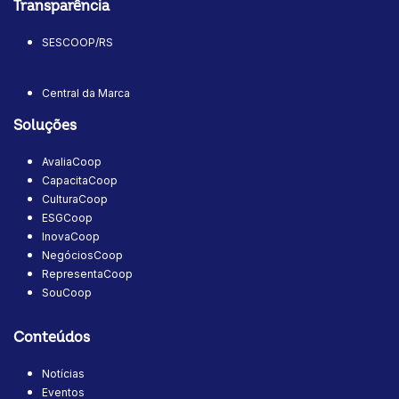
Transparência
SESCOOP/RS
Central da Marca
Soluções
AvaliaCoop
CapacitaCoop
CulturaCoop
ESGCoop
InovaCoop
NegóciosCoop
RepresentaCoop
SouCoop
Conteúdos
Notícias
Eventos