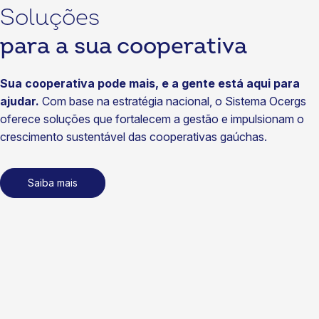
29/07/2026
Soluções
Notícias
para a sua cooperativa
Cotrijal fortalece diálogo com associados no Café com o
Presidente
Sua cooperativa pode mais, e a gente está aqui para
22/07/2026
ajudar.
Com base na estratégia nacional, o Sistema Ocergs
Notícias
oferece soluções que fortalecem a gestão e impulsionam o
Cooperativas vão ampliar acesso a seguros no Brasil
crescimento sustentável das cooperativas gaúchas.
15/07/2026
Notícias
Saiba mais
Coasa fortalece sustentabilidade com energia renovável
certificada
15/07/2026
Notícias
SomosCoop na TV, inovação nos negócios e foco em
gestão: tudo o que aconteceu no cooperativismo gaúcho
em junho
14/07/2026