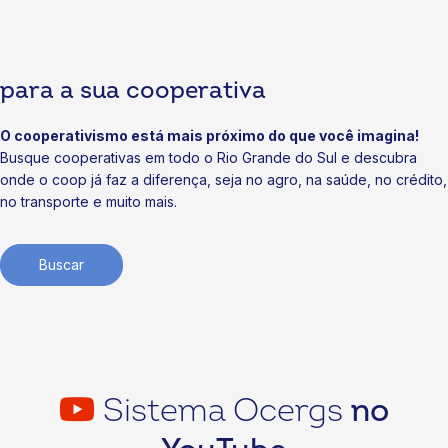
Cooperativismo: agenda voltada a negócios
07/07/2026
para a sua cooperativa
Notícias
Cooperativas iniciam obras da Soli3 e ampliam valor à
soja gaúcha
O cooperativismo está mais próximo do que você imagina!
Busque cooperativas em todo o Rio Grande do Sul e descubra
03/07/2026
onde o coop já faz a diferença, seja no agro, na saúde, no crédito,
no transporte e muito mais.
Buscar
Sistema Ocergs
no