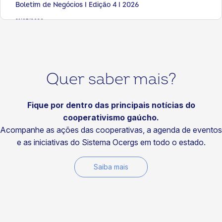
Boletim de Negócios I Edição 4 I 2026
31/07/2026
Artigos
Seis livros para fortalecer sua visão sobre cooperativismo
29/07/2026
Quer saber mais?
Notícias
Visitas do Time de Soluções fortalecem a
competitividade das cooperativas
Fique por dentro das principais notícias do
cooperativismo gaúcho.
29/07/2026
Acompanhe as ações das cooperativas, a agenda de eventos
Notícias
e as iniciativas do Sistema Ocergs em todo o estado.
Fundo Social da Certaja Energia fortalece projetos que
transformam comunidades
Saiba mais
29/07/2026
Notícias
Cotrirosa reforça compromisso ambiental com energia
100% renovável