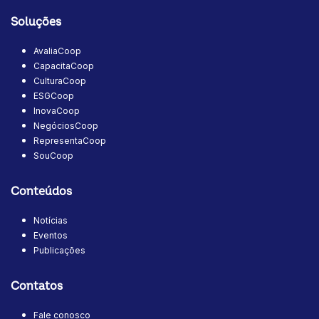
Soluções
AvaliaCoop
CapacitaCoop
CulturaCoop
ESGCoop
InovaCoop
NegóciosCoop
RepresentaCoop
SouCoop
Conteúdos
Notícias
Eventos
Publicações
Contatos
Fale conosco