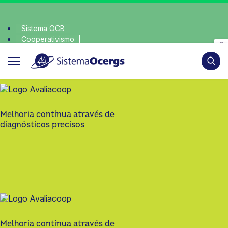
Sistema OCB
Cooperativismo
escolha consciente, escolha o coop • escolha conscient
SomosCoop
Pesqui
Melhoria contínua através de
diagnósticos precisos
Melhoria contínua através de