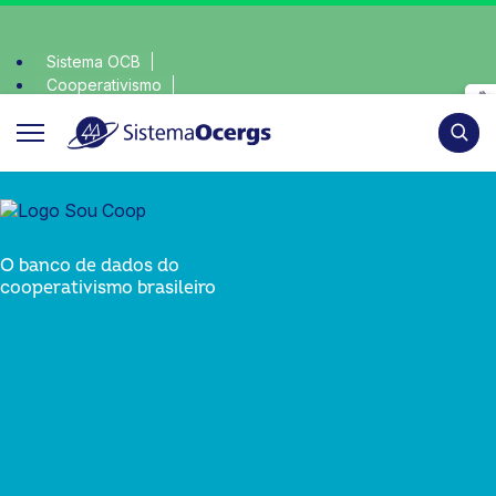
Sistema OCB
Cooperativismo
olha consciente, escolha o coop • escolha consciente, escol
SomosCoop
Pesqui
O banco de dados do
cooperativismo brasileiro