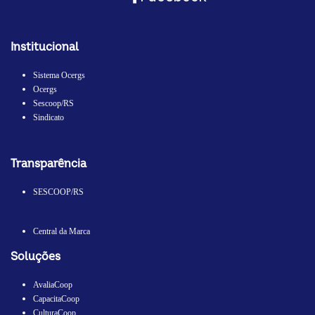
Institucional
Sistema Ocergs
Ocergs
Sescoop/RS
Sindicato
Transparência
SESCOOP/RS
Central da Marca
Soluções
AvaliaCoop
CapacitaCoop
CulturaCoop