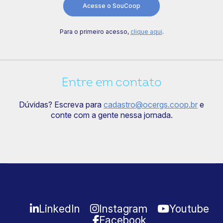
Acesse o SouCoop
Para o primeiro acesso,
clique aqui
.
Entre em contato
Dúvidas? Escreva para
cadastro@ocergs.coop.br
e
conte com a gente nessa jornada.
LinkedIn
Instagram
Youtube
Facebook