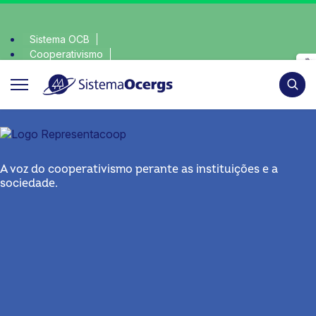
Sistema OCB
Cooperativismo
lha consciente, escolha o coop • escolha consciente, escolh
SomosCoop
Pesqui
A voz do cooperativismo perante as instituições e a
sociedade.