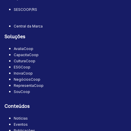
SESCOOP/RS
Central da Marca
Soluções
AvaliaCoop
CapacitaCoop
CulturaCoop
ESGCoop
InovaCoop
NegóciosCoop
RepresentaCoop
SouCoop
Conteúdos
Notícias
Eventos
Publicações