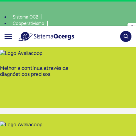
Sistema OCB
Cooperativismo
escolha consciente, escolha o coop • escolha consciente, 
SomosCoop
Pesqui
Melhoria contínua através de
diagnósticos precisos