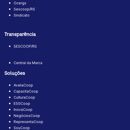
Ocergs
Sescoop/RS
Sindicato
Transparência
SESCOOP/RS
Central da Marca
Soluções
AvaliaCoop
CapacitaCoop
CulturaCoop
ESGCoop
InovaCoop
NegóciosCoop
RepresentaCoop
SouCoop