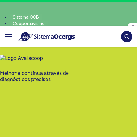
Sistema OCB
Cooperativismo
escolha consciente, escolha o coop • escolha consciente, es
SomosCoop
Pesqui
Melhoria contínua através de
diagnósticos precisos