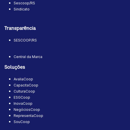
Sescoop/RS
Sindicato
Transparência
SESCOOP/RS
Central da Marca
Soluções
AvaliaCoop
CapacitaCoop
CulturaCoop
ESGCoop
InovaCoop
NegóciosCoop
RepresentaCoop
SouCoop