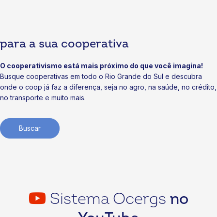
Cooperativismo: agenda voltada a negócios
07/07/2026
para a sua cooperativa
Notícias
Cooperativas iniciam obras da Soli3 e ampliam valor à
soja gaúcha
O cooperativismo está mais próximo do que você imagina!
Busque cooperativas em todo o Rio Grande do Sul e descubra
03/07/2026
onde o coop já faz a diferença, seja no agro, na saúde, no crédito,
no transporte e muito mais.
Buscar
Sistema Ocergs
no