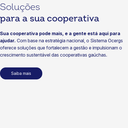
29/07/2026
Soluções
Notícias
para a sua cooperativa
Cotrijal fortalece diálogo com associados no Café com o
Presidente
Sua cooperativa pode mais, e a gente está aqui para
22/07/2026
ajudar.
Com base na estratégia nacional, o Sistema Ocergs
Notícias
oferece soluções que fortalecem a gestão e impulsionam o
Cooperativas vão ampliar acesso a seguros no Brasil
crescimento sustentável das cooperativas gaúchas.
15/07/2026
Notícias
Saiba mais
Coasa fortalece sustentabilidade com energia renovável
certificada
15/07/2026
Notícias
SomosCoop na TV, inovação nos negócios e foco em
gestão: tudo o que aconteceu no cooperativismo gaúcho
em junho
14/07/2026