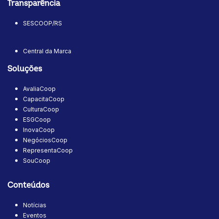
Transparência
SESCOOP/RS
Central da Marca
Soluções
AvaliaCoop
CapacitaCoop
CulturaCoop
ESGCoop
InovaCoop
NegóciosCoop
RepresentaCoop
SouCoop
Conteúdos
Notícias
Eventos