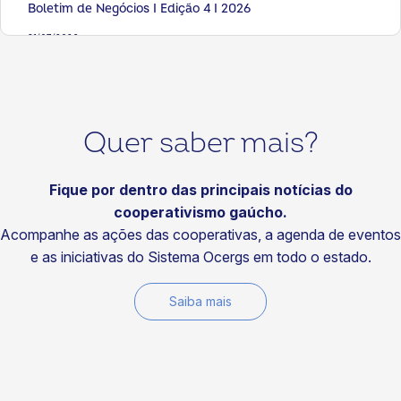
Boletim de Negócios I Edição 4 I 2026
31/07/2026
Artigos
Seis livros para fortalecer sua visão sobre cooperativismo
29/07/2026
Quer saber mais?
Notícias
Visitas do Time de Soluções fortalecem a
competitividade das cooperativas
Fique por dentro das principais notícias do
cooperativismo gaúcho.
29/07/2026
Acompanhe as ações das cooperativas, a agenda de eventos
Notícias
e as iniciativas do Sistema Ocergs em todo o estado.
Fundo Social da Certaja Energia fortalece projetos que
transformam comunidades
Saiba mais
29/07/2026
Notícias
Cotrirosa reforça compromisso ambiental com energia
100% renovável