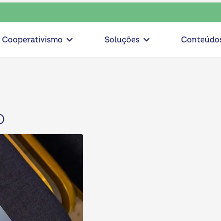
nsciente, escolha o coop • escolha consciente, escolha o co
Cooperativismo
Soluções
Conteúdo
o