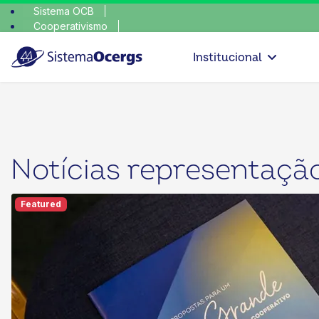
Sistema OCB
Cooperativismo
escolha co
SomosCoop
Institucional
Notícias representaçã
Featured