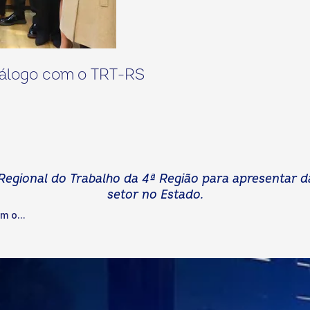
iálogo com o TRT-RS
egional do Trabalho da 4ª Região para apresentar dado
setor no Estado.
m o...