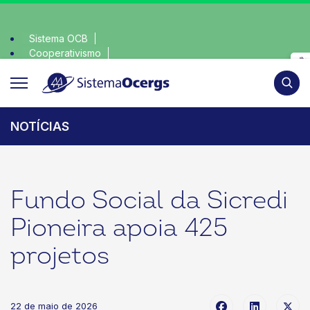
Sistema OCB
Cooperativismo
sciente, escolha o coop • escolha consciente, escolha o coo
SomosCoop
Pesqui
NOTÍCIAS
Fundo Social da Sicredi
Pioneira apoia 425
projetos
22 de maio de 2026