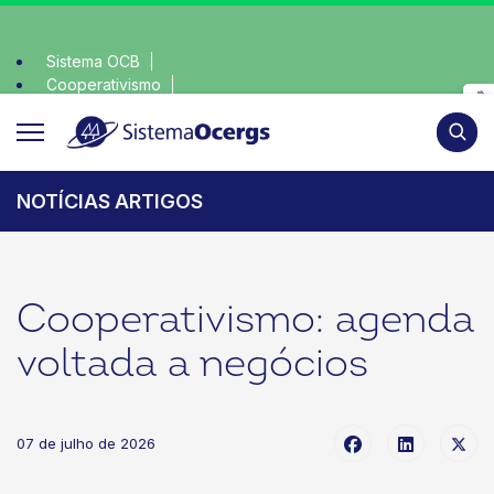
Sistema OCB
Cooperativismo
 consciente, escolha o coop • escolha consciente, escolha o 
SomosCoop
Pesqui
NOTÍCIAS ARTIGOS
Cooperativismo: agenda
voltada a negócios
07 de julho de 2026