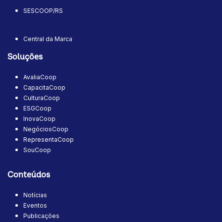
SESCOOP/RS
Central da Marca
Soluções
AvaliaCoop
CapacitaCoop
CulturaCoop
ESGCoop
InovaCoop
NegóciosCoop
RepresentaCoop
SouCoop
Conteúdos
Notícias
Eventos
Publicações