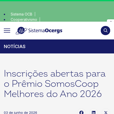
Sistema OCB
Cooperativismo
a consciente, escolha o coop • escolha consciente, escolha 
SomosCoop
Pesqui
NOTÍCIAS
Inscrições abertas para
o Prêmio SomosCoop
Melhores do Ano 2026
03 de junho de 2026