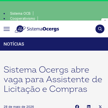
Sistema OCB
Cooperativismo
nsciente, escolha o coop • escolha consciente, escolha o coo
SomosCoop
Pesqui
NOTÍCIAS
Sistema Ocergs abre
vaga para Assistente de
Licitação e Compras
28 de maio de 2026