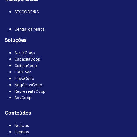
SESCOOP/RS
Central da Marca
Soluções
AvaliaCoop
CapacitaCoop
CulturaCoop
ESGCoop
InovaCoop
NegóciosCoop
RepresentaCoop
SouCoop
Conteúdos
Notícias
Eventos