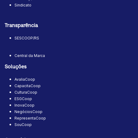
Sindicato
Transparência
SESCOOP/RS
Central da Marca
Soluções
AvaliaCoop
CapacitaCoop
CulturaCoop
ESGCoop
InovaCoop
NegóciosCoop
RepresentaCoop
SouCoop