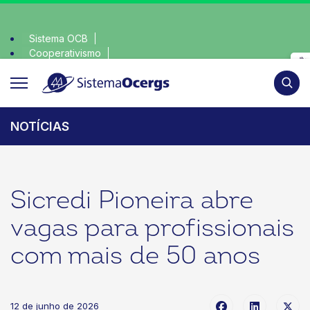
Sistema OCB
Cooperativismo
onsciente, escolha o coop • escolha consciente, escolha o c
SomosCoop
Pesqui
NOTÍCIAS
Sicredi Pioneira abre
vagas para profissionais
com mais de 50 anos
12 de junho de 2026