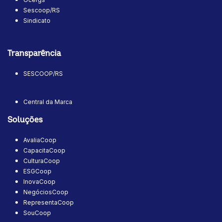
Sescoop/RS
Sindicato
Transparência
SESCOOP/RS
Central da Marca
Soluções
AvaliaCoop
CapacitaCoop
CulturaCoop
ESGCoop
InovaCoop
NegóciosCoop
RepresentaCoop
SouCoop