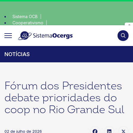
Sistema OCB
Cooperativismo
onsciente, escolha o coop • escolha consciente, escolha o co
SomosCoop
Pesqui
NOTÍCIAS
Fórum dos Presidentes
debate prioridades do
coop no Rio Grande Sul
02 de julho de 2026