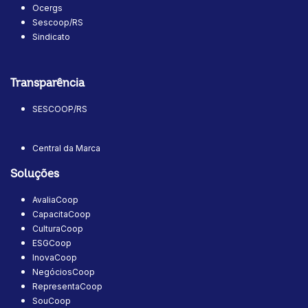
Ocergs
Sescoop/RS
Sindicato
Transparência
SESCOOP/RS
Central da Marca
Soluções
AvaliaCoop
CapacitaCoop
CulturaCoop
ESGCoop
InovaCoop
NegóciosCoop
RepresentaCoop
SouCoop