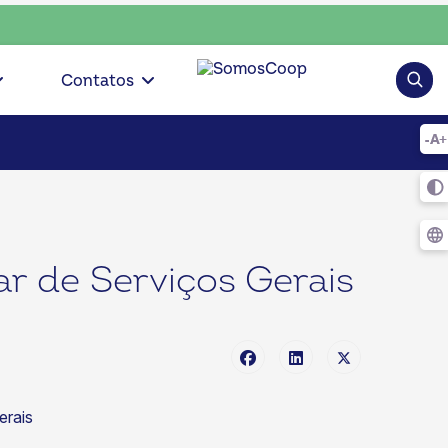
• escolha consciente, escolha o coop • escolha consciente, 
Pesqui
Contatos
ar de Serviços Gerais