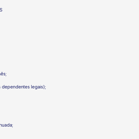
RS
mês;
s dependentes legais);
nuada;