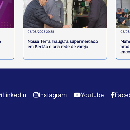
06/08/2026 20:38
06/08/
e
Nossa Terra inaugura supermercado
Mane
em Sertão e cria rede de varejo
prod
enco
LinkedIn
Instagram
Youtube
Face