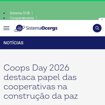
Sistema OCB
Cooperativismo
nsciente, escolha o coop • escolha consciente, escolha o co
SomosCoop
Pesqui
NOTÍCIAS
Coops Day 2026
destaca papel das
cooperativas na
construção da paz