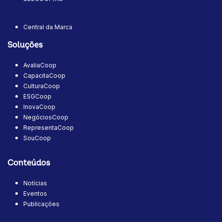
Central da Marca
Soluções
AvaliaCoop
CapacitaCoop
CulturaCoop
ESGCoop
InovaCoop
NegóciosCoop
RepresentaCoop
SouCoop
Conteúdos
Notícias
Eventos
Publicações