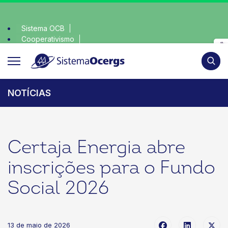
Sistema OCB
Cooperativismo
ha consciente, escolha o coop • escolha consciente, escolha
SomosCoop
Pesqui
NOTÍCIAS
Certaja Energia abre
inscrições para o Fundo
Social 2026
13 de maio de 2026