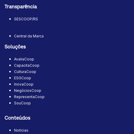
Transparência
SESCOOP/RS
Central da Marca
Soluções
AvaliaCoop
CapacitaCoop
CulturaCoop
ESGCoop
InovaCoop
NegóciosCoop
RepresentaCoop
SouCoop
Conteúdos
Notícias