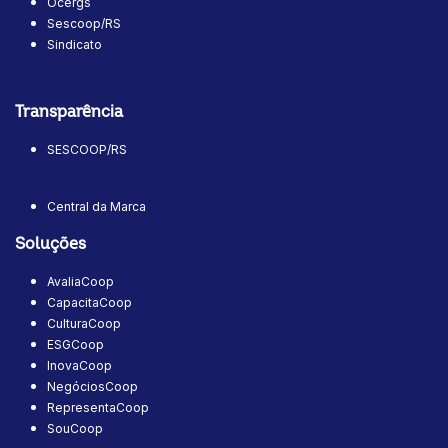
Ocergs
Sescoop/RS
Sindicato
Transparência
SESCOOP/RS
Central da Marca
Soluções
AvaliaCoop
CapacitaCoop
CulturaCoop
ESGCoop
InovaCoop
NegóciosCoop
RepresentaCoop
SouCoop