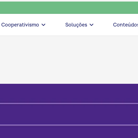
escolha consciente, escolha o coop • escolha con
Cooperativismo
Soluções
Conteúdo