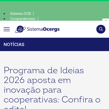
Sistema OCB
Cooperativismo
scolha consciente, escolha o coop • escolha consciente, esc
SomosCoop
Pesqui
NOTÍCIAS
Programa de Ideias
2026 aposta em
inovação para
cooperativas: Confira o