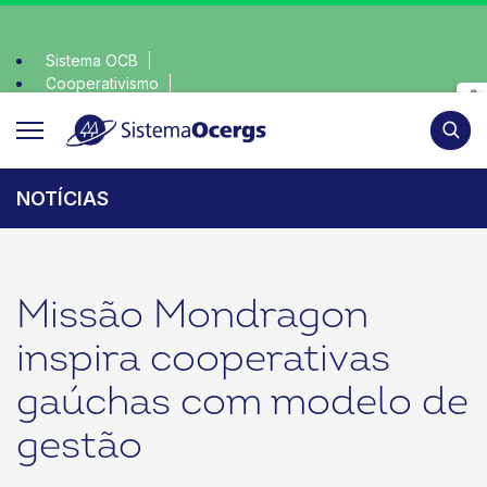
Sistema OCB
Cooperativismo
sciente, escolha o coop • escolha consciente, escolha o coo
SomosCoop
Pesqui
NOTÍCIAS
Missão Mondragon
inspira cooperativas
gaúchas com modelo de
gestão