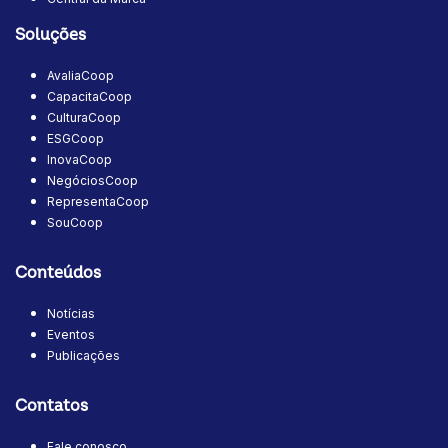
Soluções
AvaliaCoop
CapacitaCoop
CulturaCoop
ESGCoop
InovaCoop
NegóciosCoop
RepresentaCoop
SouCoop
Conteúdos
Notícias
Eventos
Publicações
Contatos
Fale conosco