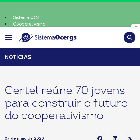
Sistema OCB
Cooperativismo
 consciente, escolha o coop • escolha consciente, escolha o
SomosCoop
Pesqui
NOTÍCIAS
Certel reúne 70 jovens
para construir o futuro
do cooperativismo
07 de maio de 2026