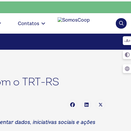
p • escolha consciente, escolha o coop • escolha consciente
Pesqui
Contatos
om o TRT-RS
tar dados, iniciativas sociais e ações