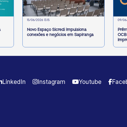
15/06/2026 13:15
09/06/
a
Novo Espaço Sicredi impulsiona
Prêm
conexões e negócios em Sapiranga
OCB 
impr
LinkedIn
Instagram
Youtube
Face