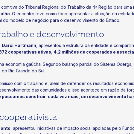
a comitiva do Tribunal Regional do Trabalho da 4ª Região para uma
balho
. O encontro teve como foco apresentar a atuação da entida
ial do modelo de negócio para o desenvolvimento do Estado.
rabalho e desenvolvimento
, Darci Hartmann
, apresentou a estrutura da entidade e comparti
372 cooperativas ativas
,
4,2 milhões de cooperados e associ
na economia gaúcha. Segundo balanço parcial do Sistema Ocergs,
 do Rio Grande do Sul.
misso com o trabalho e, além de defender os resultados econômic
esenvolvimento das comunidades e isso acontece em razão da forç
e possamos construir, cada vez mais, um desenvolvimento har
cooperativista
Conto
, apresentou iniciativas de impacto social apoiadas pelo Fun