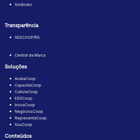
Sindicato
Transparência
SESCOOP/RS
Central da Marca
Soluções
AvaliaCoop
CapacitaCoop
CulturaCoop
ESGCoop
InovaCoop
NegóciosCoop
RepresentaCoop
SouCoop
Conteúdos