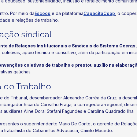
 educação, sustentabilidade, inclusão e fortalecimento comunitári
tro. Por meio da
Escoop
e da plataforma
CapacitaCoop
, o cooper
idade e relações de trabalho.
ação sindical
nte de Relações Institucionais e Sindicais do Sistema Ocergs,
coletivas, apoio técnico e consultivo, além da participação em inic
convenções coletivas de trabalho
e
prestou auxílio na elaboraçã
ativas gaúchas.
 do Trabalho
te do Tribunal, desembargador Alexandre Corrêa da Cruz; a desemba
sembargador Ricardo Carvalho Fraga; a corregedora-regional, des
auxiliares Aline Doral Stefani Fagundes e Carolina Quadrado Ilha.
sentes o superintendente Mario De Conto, o gerente de Relações In
ea trabalhista do Cabanellos Advocacia, Camilo Macedo.