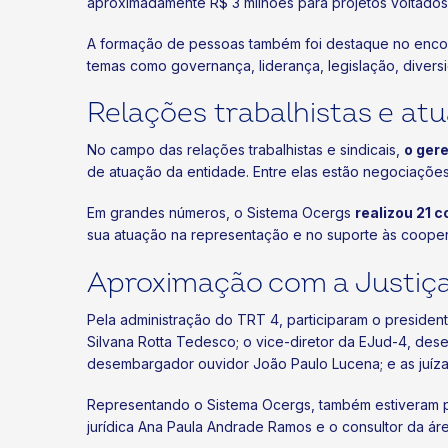
aproximadamente R$ 3 milhões para projetos voltados à
A formação de pessoas também foi destaque no encon
temas como governança, liderança, legislação, divers
Relações trabalhistas e atu
No campo das relações trabalhistas e sindicais,
o gere
de atuação da entidade. Entre elas estão negociações 
Em grandes números, o Sistema Ocergs
realizou 21 
sua atuação na representação e no suporte às cooper
Aproximação com a Justiça
Pela administração do TRT 4, participaram o presiden
Silvana Rotta Tedesco; o vice-diretor da EJud-4, de
desembargador ouvidor João Paulo Lucena; e as juízas 
Representando o Sistema Ocergs, também estiveram pre
jurídica Ana Paula Andrade Ramos e o consultor da ár