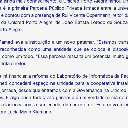
r ainda mais conhecimento, a Unicred Porto Alegre firmou u
 é a primeira Parceria Público-Privada firmada entre a univ
2) e contou com a presença de Rui Vicente Oppermann, reitor d
 da Unicred Porto Alegre, de João Batista Loredo de Souza,
rto Alegre.
amed leva a instituição a um novo patamar. “Estamos tran
r reconhecida como uma entidade que se coloca à disposi
omo um todo. “Essa parceria ressalta um potencial muito gr
nta o reitor.
 irá financiar a reforma do Laboratório de Informática da F
amed concederá espaço na unidade para a cooperativa insta
 jornada, desde que entramos com a Governança na Unicred 
 É algo onde todos vão ganhar e é um verdadeiro marco na 
relacionar com a sociedade, de dar retorno. Este novo relac
ora Lucia Maria Kliemann.