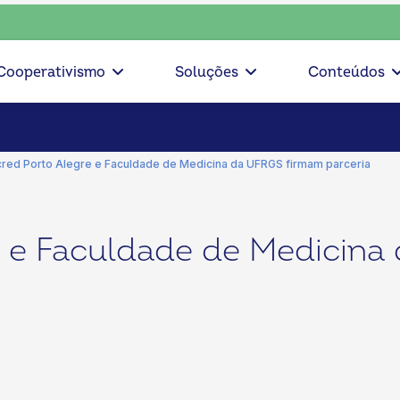
onsciente, escolha o coop • escolha consciente, escolha o c
Cooperativismo
Soluções
Conteúdos
cred Porto Alegre e Faculdade de Medicina da UFRGS firmam parceria
e e Faculdade de Medicin