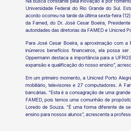
Na busca constante pela inovação e por fomenta
Universidade Federal do Rio Grande do Sul. Esta
acordo ocorreu na tarde da última sexta-feira (1
da Famed, do Dr. José Cesar Boeira, Presidente
autoridades das diretorias da FAMED e Unicred Po
Para José Cesar Boeira, a aproximação com a F
inúmeros benefícios financeiros, ela possa se
Oppermann destaca a importância para a UFRGS c
expansão e qualificação do nosso ensino”, acresce
Em um primeiro momento, a Unicred Porto Alegre
mobiliário, televisores e 27 computadores. A F
bancárias. “Esta é a consagração de uma grande
FAMED, pois temos uma comunhão de propósitos.
Loredo de Souza. “É uma forma diferente de se 
ensino para nossos alunos”, acrescenta a profess