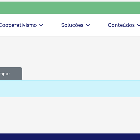
a o coop • escolha consciente, escolha o coop • escolha con
Cooperativismo
Soluções
Conteúdos
impar