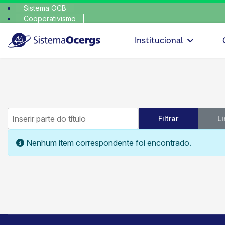
Sistema OCB
Cooperativismo
escolha consciente, escolh
SomosCoop
Institucional
Inserir parte do título
Filtrar
L
Informação
Nenhum item correspondente foi encontrado.