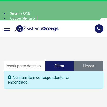
Sistema OCB
Cooperativismo
escolha consciente, escolha o coop • escolha c
SomosCoop
Pesqui
Inserir parte do título
Filtrar
Limpar
Mostrar #
Informação
Nenhum item correspondente foi
encontrado.