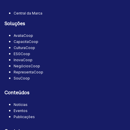
Central da Marca
Soluções
AvaliaCoop
CapacitaCoop
CulturaCoop
ESGCoop
InovaCoop
NegóciosCoop
RepresentaCoop
SouCoop
Conteúdos
Notícias
Eventos
Publicações