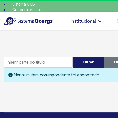
Sistema OCB
Cooperativismo
escolha co
SomosCoop
Institucional
Inserir parte do título
Filtrar
L
Informação
Nenhum item correspondente foi encontrado.