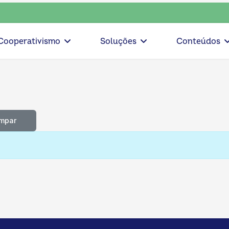
nsciente, escolha o coop • escolha consciente, escolha o co
Cooperativismo
Soluções
Conteúdos
impar