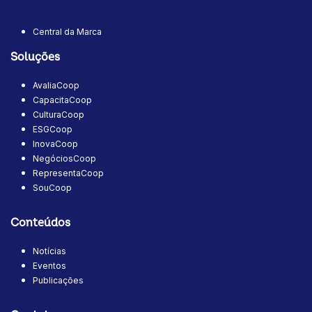
Central da Marca
Soluções
AvaliaCoop
CapacitaCoop
CulturaCoop
ESGCoop
InovaCoop
NegóciosCoop
RepresentaCoop
SouCoop
Conteúdos
Notícias
Eventos
Publicações