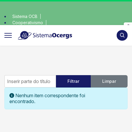
Sistema OCB
Cooperativismo
escolha consciente, escolha o coop • escolha consci
SomosCoop
Pesqui
Inserir parte do título
Filtrar
Limpar
Mostrar #
Informação
Nenhum item correspondente foi
encontrado.