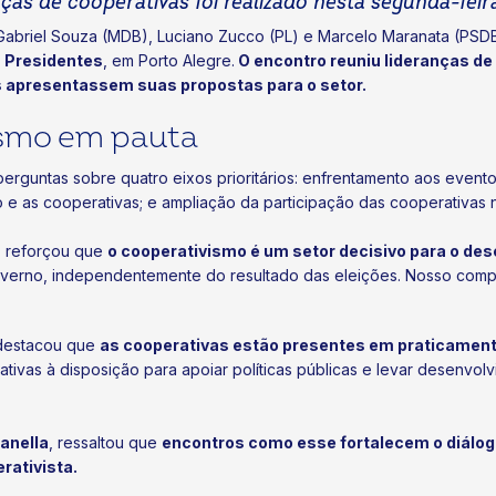
as de cooperativas foi realizado nesta segunda-feira
abriel Souza (MDB), Luciano Zucco (PL) e Marcelo Maranata (PSDB) 
 Presidentes
, em Porto Alegre.
O encontro reuniu lideranças de
s apresentassem suas propostas para o setor.
ismo em pauta
guntas sobre quatro eixos prioritários: enfrentamento aos eventos c
no e as cooperativas; e ampliação da participação das cooperativas 
, reforçou que
o cooperativismo é um setor decisivo para o de
verno, independentemente do resultado das eleições. Nosso comp
estacou que
as cooperativas estão presentes em praticamente
vas à disposição para apoiar políticas públicas e levar desenvolvi
Zanella
, ressaltou que
encontros como esse fortalecem o diálo
ativista.