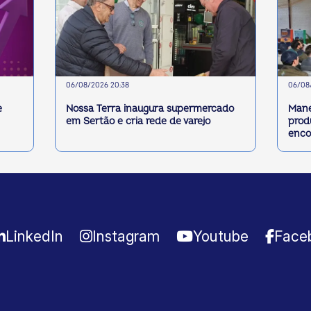
06/08/2026 20:38
06/08/
e
Nossa Terra inaugura supermercado
Mane
em Sertão e cria rede de varejo
prod
enco
LinkedIn
Instagram
Youtube
Face