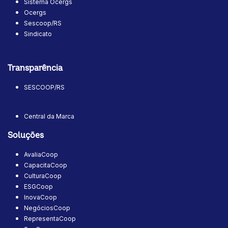
Sistema Ocergs
Ocergs
Sescoop/RS
Sindicato
Transparência
SESCOOP/RS
Central da Marca
Soluções
AvaliaCoop
CapacitaCoop
CulturaCoop
ESGCoop
InovaCoop
NegóciosCoop
RepresentaCoop