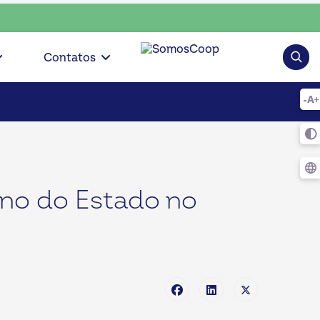
escolha consciente, escolha o coop • escolha consciente, esc
Pesqui
Contatos
no do Estado no