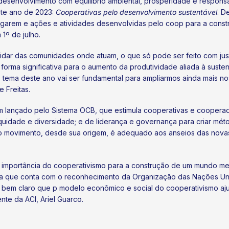
desenvolvimento com equilíbrio ambiental, prosperidade e responsab
ste ano de 2023:
Cooperativas pelo desenvolvimento sustentável
. D
lgarem e ações e atividades desenvolvidas pelo coop para a co
1º de julho.
ar das comunidades onde atuam, o que só pode ser feito com justiça
forma significativa para o aumento da produtividade aliada à suste
tema deste ano vai ser fundamental para ampliarmos ainda mais n
 Freitas.
 lançado pelo Sistema OCB, que estimula cooperativas e cooperad
quidade e diversidade; e de liderança e governança para criar mét
o movimento, desde sua origem, é adequado aos anseios das nov
a importância do cooperativismo para a construção de um mundo mel
data que conta com o reconhecimento da Organização das Nações Uni
 bem claro que p modelo econômico e social do cooperativismo aju
te da ACI, Ariel Guarco.