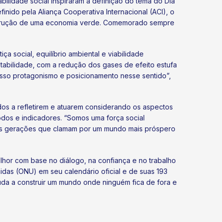
ilidade social inspiraram a definição do tema do Dia
efinido pela Aliança Cooperativa Internacional (ACI), o
nstrução de uma economia verde. Comemorado sempre
 social, equilíbrio ambiental e viabilidade
ntabilidade, com a redução dos gases de efeito estufa
osso protagonismo e posicionamento nesse sentido”,
os a refletirem e atuarem considerando os aspectos
odos e indicadores. “Somos uma força social
as gerações que clamam por um mundo mais próspero
hor com base no diálogo, na confiança e no trabalho
das (ONU) em seu calendário oficial e de suas 193
da a construir um mundo onde ninguém fica de fora e