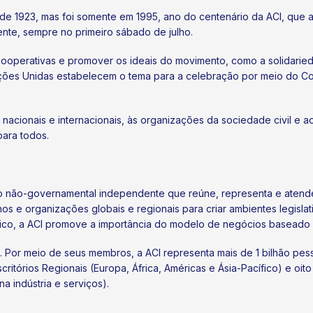
sde 1923, mas foi somente em 1995, ano do centenário da ACI, que
te, sempre no primeiro sábado de julho.
operativas e promover os ideais do movimento, como a solidariedad
Nações Unidas estabelecem o tema para a celebração por meio do C
 nacionais e internacionais, às organizações da sociedade civil e 
para todos.
ção não-governamental independente que reúne, representa e atend
s e organizações globais e regionais para criar ambientes legisla
ico, a ACI promove a importância do modelo de negócios baseado 
 Por meio de seus membros, a ACI representa mais de 1 bilhão pes
critórios Regionais (Europa, África, Américas e Ásia-Pacífico) e oit
 indústria e serviços).