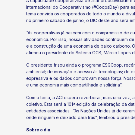
A capacidade cooperativista de aliar produtividade e 
Internacional do Cooperativismo (#CoopsDay) para e
tema convida os cooperados de todo o mundo a divu
no primeiro sábado de junho, o DIC deste ano será em 
“As cooperativas já nascem com o compromisso de cuid
econômica. Por isso, nossas atividades contribuem de 
e a construção de uma economia de baixo carbono. O 
afirmou o presidente do Sistema OCB, Márcio Lopes de
O presidente frisou ainda o programa ESGCoop, recém
ambiental; de inovação e acesso às tecnologias; de e
expressiva e os dados comprovam nossa força. Noss
e uma economia mais compartilhada e solidária”.
Com o tema, a ACI espera reverberar, mais uma vez, 
coletivo. Esta será a 101ª edição da celebração da 
entidades associadas. “As Nações Unidas já deixaram
onde ninguém é deixado para trás”, lembrou o presiden
Sobre o dia