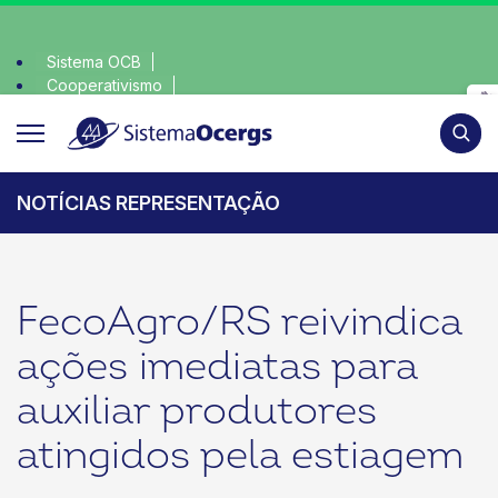
Sistema OCB
Cooperativismo
lha consciente, escolha o coop • escolha consciente, escolh
SomosCoop
Pesqui
NOTÍCIAS REPRESENTAÇÃO
FecoAgro/RS reivindica
ações imediatas para
auxiliar produtores
atingidos pela estiagem