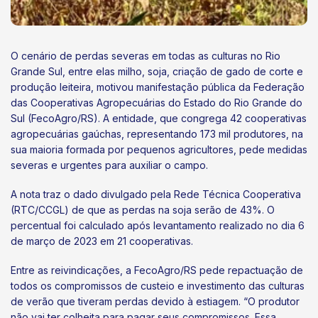
O cenário de perdas severas em todas as culturas no Rio
Grande Sul, entre elas milho, soja, criação de gado de corte e
produção leiteira, motivou manifestação pública da Federação
das Cooperativas Agropecuárias do Estado do Rio Grande do
Sul (FecoAgro/RS). A entidade, que congrega 42 cooperativas
agropecuárias gaúchas, representando 173 mil produtores, na
sua maioria formada por pequenos agricultores, pede medidas
severas e urgentes para auxiliar o campo.
A nota traz o dado divulgado pela Rede Técnica Cooperativa
(RTC/CCGL) de que as perdas na soja serão de 43%. O
percentual foi calculado após levantamento realizado no dia 6
de março de 2023 em 21 cooperativas.
Entre as reivindicações, a FecoAgro/RS pede repactuação de
todos os compromissos de custeio e investimento das culturas
de verão que tiveram perdas devido à estiagem. “O produtor
não vai ter colheita para pagar seus compromissos. Essa