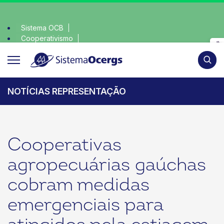
Sistema OCB
Cooperativismo
a consciente, escolha o coop • escolha consciente, escolha 
SomosCoop
Pesqui
NOTÍCIAS REPRESENTAÇÃO
Cooperativas
agropecuárias gaúchas
cobram medidas
emergenciais para