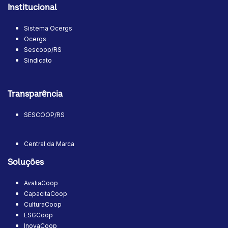
Institucional
Sistema Ocergs
Ocergs
Sescoop/RS
Sindicato
Transparência
SESCOOP/RS
Central da Marca
Soluções
AvaliaCoop
CapacitaCoop
CulturaCoop
ESGCoop
InovaCoop