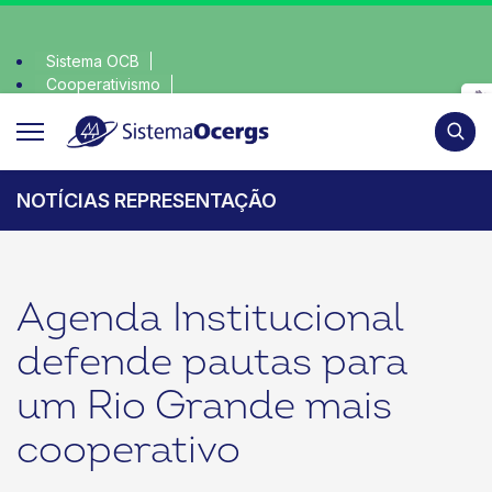
Sistema OCB
Cooperativismo
lha consciente, escolha o coop • escolha consciente, escolha
SomosCoop
Pesqui
NOTÍCIAS REPRESENTAÇÃO
Agenda Institucional
defende pautas para
um Rio Grande mais
cooperativo