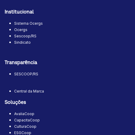
Institucional
Sistema Ocergs
Ocergs
Sescoop/RS
Sindicato
Transparência
SESCOOP/RS
Central da Marca
Soluções
AvaliaCoop
CapacitaCoop
CulturaCoop
ESGCoop