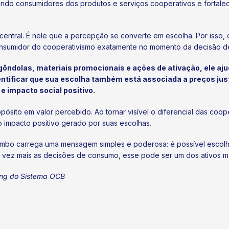
ando consumidores dos produtos e serviços cooperativos e fortal
tral. É nele que a percepção se converte em escolha. Por isso, o 
nsumidor do cooperativismo exatamente no momento da decisão d
dolas, materiais promocionais e ações de ativação, ele ajud
ntificar que sua escolha também está associada a preços jus
 impacto social positivo.
opósito em valor percebido. Ao tornar visível o diferencial das coop
o impacto positivo gerado por suas escolhas.
arimbo carrega uma mensagem simples e poderosa: é possível escol
vez mais as decisões de consumo, esse pode ser um dos ativos mais
ing do Sistema OCB