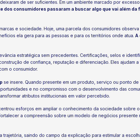
 deixaram de ser suficientes. Em um ambiente marcado por excesso
te dos consumidores passaram a buscar algo que vai além da 
 marcas e sociedade. Hoje, uma parcela dos consumidores observ
fícios ela gera para as pessoas e para os territórios onde atua.
A 
vância estratégica sem precedentes. Certificações, selos e identi
 construção de confiança, reputação e diferenciação. Eles ajudam a
com o consumidor.
p
se insere. Quando presente em um produto, serviço ou ponto de
portunidades e no compromisso com o desenvolvimento das comun
sformar atributos institucionais em valor percebido.
entrou esforços em ampliar o conhecimento da sociedade sobre o
a fortalecer a compreensão sobre um modelo de negócios presente n
 trajetória, saindo do campo da explicação para estimular a escol