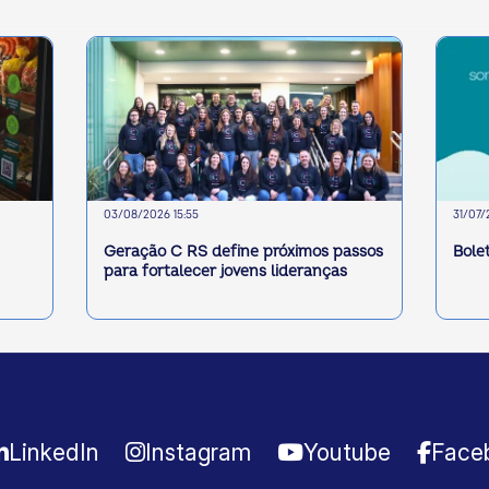
03/08/2026 15:55
31/07/
Geração C RS define próximos passos
Bole
para fortalecer jovens lideranças
LinkedIn
Instagram
Youtube
Face