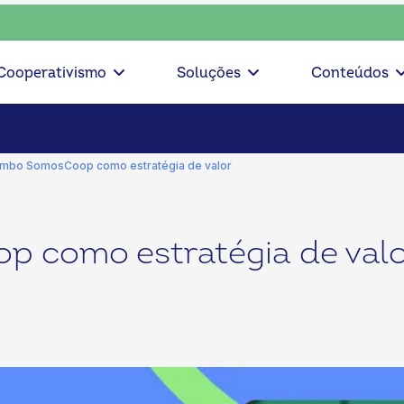
nsciente, escolha o coop • escolha consciente, escolha o co
Cooperativismo
Soluções
Conteúdos
imbo SomosCoop como estratégia de valor
 como estratégia de val